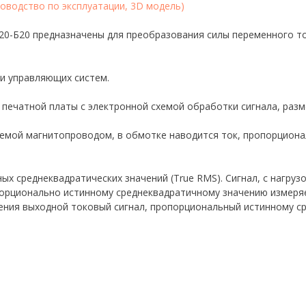
оводство по эксплуатации, 3D модель)
0-Б20 предназначены для преобразования силы переменного ток
и управляющих систем.
 печатной платы с электронной схемой обработки сигнала, раз
аемой магнитопроводом, в обмотке наводится ток, пропорциона
х среднеквадратических значений (True RMS). Сигнал, с нагруз
орционально истинному среднеквадратичному значению измеряе
жения выходной токовый сигнал, пропорциональный истинному с