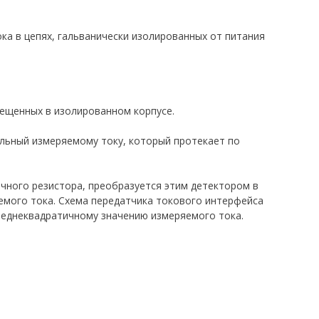
а в цепях, гальванически изолированных от питания
мещенных в изолированном корпусе.
льный измеряемому току, который протекает по
очного резистора, преобразуется этим детектором в
мого тока. Схема передатчика токового интерфейса
реднеквадратичному значению измеряемого тока.