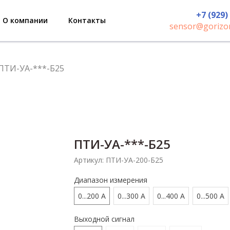
+7 (929)
О компании
Контакты
sensor@gorizon
ПТИ-УА-***-Б25
ПТИ-УА-***-Б25
Артикул:
ПТИ-УА-200-Б25
Диапазон измерения
0...200 А
0...300 А
0...400 А
0...500 А
Выходной сигнал