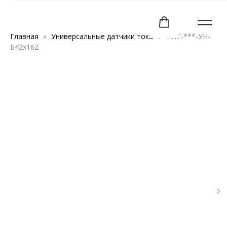
Главная
Универсальные датчики тока
ПИТ-***-УН-
Б42х162