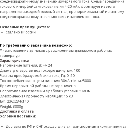
среднеквадратичному значению измеряемого тока. Схема передатчика
токового интерфейса «токовая петля 4-20 мА», формирует из этого
напряжения выходной токовый сигнал, пропорциональный истинному
среднеквадратичному значению силы измеряемого тока.
Основные преимущества:
сделано в России;
По требованию заказчика возможно:
* - изготовление датчиков с расширенным диапазоном рабочих
температур;
Характеристики
Напряжение питания, В: +/- 24
Диаметр отверстия под токовую шину, мм: 100
Частота преобразуемой силы тока, Гц: 0- 50
Ток потребления по цепи питания: 30мА + Iизм./5000
Время нерерывной работы: не ограничено
Сопротивление изоляции в рабочих условия: 5 МОм
Электрическая прочность изоляции: 15 кВ
lwh: 236x234x140
Weight: 3000g
Доставка и оплата
Условия поставки:
Доставка по РФ и СНГ осуществляется транспортными компаниями за