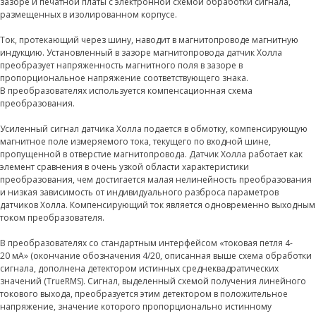
зазоре и печатной платы с электронной схемой обработки сигнала,
размещенных в изолированном корпусе.
Ток, протекающий через шину, наводит в магнитопроводе магнитную
индукцию. Установленный в зазоре магнитопровода датчик Холла
преобразует напряженность магнитного поля в зазоре в
пропорциональное напряжение соответствующего знака.
В преобразователях используется компенсационная схема
преобразования.
Усиленный сигнал датчика Холла подается в обмотку, компенсирующую
магнитное поле измеряемого тока, текущего по входной шине,
пропущенной в отверстие магнитопровода. Датчик Холла работает как
элемент сравнения в очень узкой области характеристики
преобразования, чем достигается малая нелинейность преобразования
и низкая зависимость от индивидуального разброса параметров
датчиков Холла. Компенсирующий ток является одновременно выходным
током преобразователя.
В преобразователях со стандартным интерфейсом «токовая петля 4-
20 мА» (окончание обозначения 4/20, описанная выше схема обработки
сигнала, дополнена детектором истинных среднеквадратических
значений (TrueRMS). Сигнал, выделенный схемой получения линейного
токового выхода, преобразуется этим детектором в положительное
напряжение, значение которого пропорционально истинному